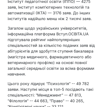
Інститут педагогічної освіти (ІППО) — 4275
заяв, Інститут комп'ютерних технологій та
автоматизації (ІКТА) — 3176 заяв. До інших
інститутів надійшло менш ніж 2 тисячі заяв.
Загалом щодо українських університетів,
інформаційна платформа Вступ.ОСВІТА.UA
підготувала рейтинг найпопулярніших
спеціальностей за кількістю поданих заяв від
абітурієнтів для здобуття ступеня бакалавра
(магістра медичного, фармацевтичного або
ветеринарного профілю) на основі повної
загальної середньої освіти за всіма формами
навчання.
Цього року лідирує "Психологія" -- 49 782
заяви. Наступні місця в топ-5 посідають такі
спеціальності: "Менеджмент" -- 47 813,
"Філологія" -- 44 663, "Право" -- 40 265,
"Комп'ютерні науки" -- 33 121.