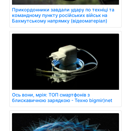
Прикордонники завдали удару по техніці та
командному пункту російських військ на
Бахмутському напрямку (відеоматеріал)
Ось вони, мрія: ТОП смартфонів з
блискавичною зарядкою - Техно bigmir)net