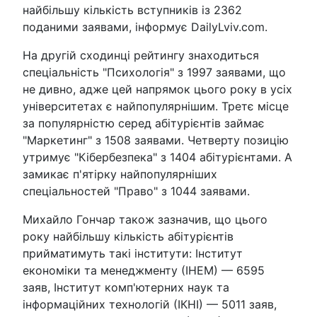
найбільшу кількість вступників із 2362
поданими заявами, інформує DailyLviv.com.
На другій сходинці рейтингу знаходиться
спеціальність "Психологія" з 1997 заявами, що
не дивно, адже цей напрямок цього року в усіх
університетах є найпопулярнішим. Третє місце
за популярністю серед абітурієнтів займає
"Маркетинг" з 1508 заявами. Четверту позицію
утримує "Кібербезпека" з 1404 абітурієнтами. А
замикає п'ятірку найпопулярніших
спеціальностей "Право" з 1044 заявами.
Михайло Гончар також зазначив, що цього
року найбільшу кількість абітурієнтів
прийматимуть такі інститути: Інститут
економіки та менеджменту (ІНЕМ) — 6595
заяв, Інститут комп'ютерних наук та
інформаційних технологій (ІКНІ) — 5011 заяв,