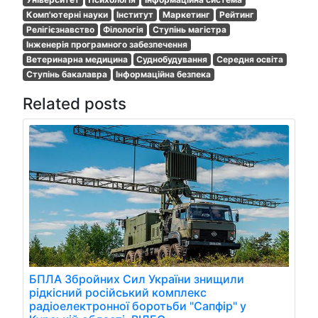
Комп'ютерні науки
Інститут
Маркетинг
Рейтинг
Релігієзнавство
Філологія
Ступінь магістра
Інженерія програмного забезпечення
Ветеринарна медицина
Суднобудування
Середня освіта
Ступінь бакалавра
Інформаційна безпека
Related posts
БПЛА Збройних Сил України знищили
рідкісний російський комплекс
радіоелектронної боротьби "Сапфір" у