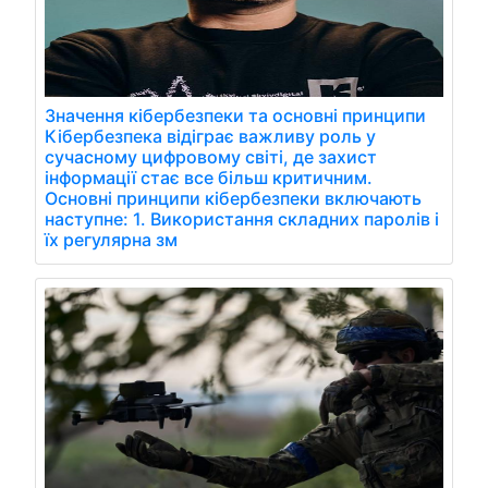
Значення кібербезпеки та основні принципи
Кібербезпека відіграє важливу роль у
сучасному цифровому світі, де захист
інформації стає все більш критичним.
Основні принципи кібербезпеки включають
наступне: 1. Використання складних паролів і
їх регулярна зм