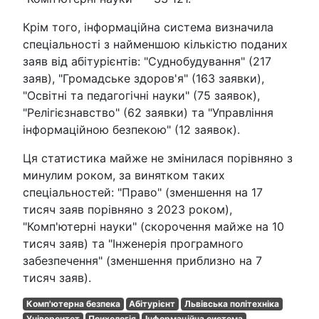
Крім того, інформаційна система визначила
спеціальності з найменшою кількістю поданих
заяв від абітурієнтів: "Суднобудування" (217
заяв), "Громадське здоров'я" (163 заявки),
"Освітні та педагогічні науки" (75 заявок),
"Релігієзнавство" (62 заявки) та "Управління
інформаційною безпекою" (12 заявок).
Ця статистика майже не змінилася порівняно з
минулим роком, за винятком таких
спеціальностей: "Право" (зменшення на 17
тисяч заяв порівняно з 2023 роком),
"Комп'ютерні науки" (скорочення майже на 10
тисяч заяв) та "Інженерія програмного
забезпечення" (зменшення приблизно на 7
тисяч заяв).
Комп'ютерна безпека
Абітурієнт
Львівська політехніка
Університет
Психологія
Інформаційна система